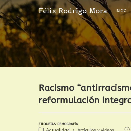
Félix Rodrigo Mora
INICIO
Racismo “antirracism
reformulación integr
ETIQUETAS
:
DEMOGRAFÍA
Actualidad
/
Artículos y vídeos