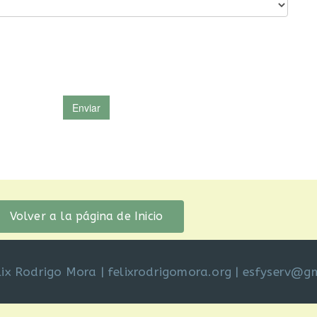
Volver a la página de Inicio
lix Rodrigo Mora
|
felixrodrigomora.org
|
esfyserv@g