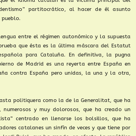
ue el idioma catalán es la víctima principal del
dentismo” partitocrático, al hacer de él asunto
l pueblo.
 lengua entre el régimen autonómico y la supuesta
prueba que ésta es la última máscara del Estatut
española para Cataluña. En definitiva, la pugna
obierno de Madrid es una reyerta entre España en
ña contra España pero unidas, la una y la otra,
asta politiquera como la de la Generalitat, que ha
os, numerosos y muy dolorosos, que ha creado un
ista” centrado en llenarse los bolsillos, que ha
adores catalanes un sinfín de veces y que tiene por