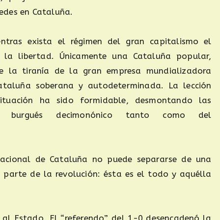
edes en Cataluña.
entras exista el régimen del gran capitalismo el
la libertad. Únicamente una Cataluña popular,
de la tiranía de la gran empresa mundializadora
ataluña soberana y autodeterminada. La lección
ituación ha sido formidable, desmontando las
smo burgués decimonónico tanto como del
n nacional de Cataluña no puede separarse de una
s parte de la revolución: ésta es el todo y aquélla
e al Estado. El “referendo” del 1-0 desencadenó la