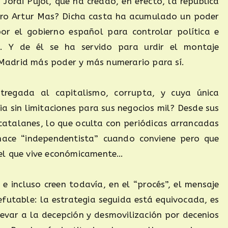
ordi Pujol, que ha creado, en efecto, la república
ero Artur Mas? Dicha casta ha acumulado un poder
or el gobierno español para controlar política e
. Y de él se ha servido para urdir el montaje
a Madrid más poder y más numerario para sí.
regada al capitalismo, corrupta, y cuya única
a sin limitaciones para sus negocios mil? Desde sus
catalanes, lo que oculta con periódicas arrancadas
hace “independentista” cuando conviene pero que
el que vive económicamente…
e incluso creen todavía, en el “procés”, el mensaje
efutable: la estrategia seguida está equivocada, es
llevar a la decepción y desmovilización por decenios