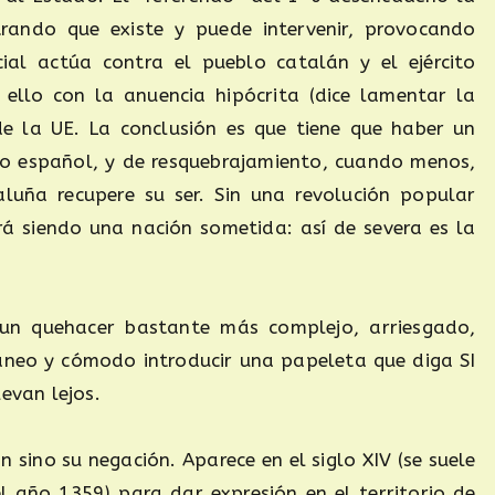
rando que existe y puede intervenir, provocando
cial actúa contra el pueblo catalán y el ejército
ello con la anuencia hipócrita (dice lamentar la
 de la UE. La conclusión es que tiene que haber un
do español, y de resquebrajamiento, cuando menos,
luña recupere su ser. Sin una revolución popular
rá siendo una nación sometida: así de severa es la
 un quehacer bastante más complejo, arriesgado,
ntáneo y cómodo introducir una papeleta que diga SI
evan lejos.
 sino su negación. Aparece en el siglo XIV (se suele
l año 1359) para dar expresión en el territorio de