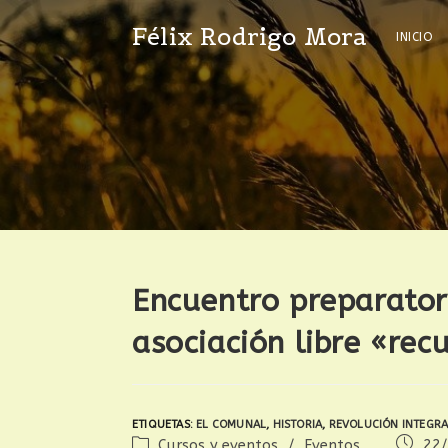
Félix Rodrigo Mora
INICIO
Encuentro preparator
asociación libre «re
ETIQUETAS
:
EL COMUNAL
,
HISTORIA
,
REVOLUCIÓN INTEGRA
Cursos y eventos
/
Eventos
22