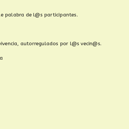
de palabra de l@s participantes.
ivencia, autorregulados por l@s vecin@s.
da