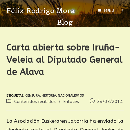
Félix Rodrigo Mora
MENÚ
Blog
Carta abierta sobre Iruña-
Veleia al Diputado General
de Alava
ETIQUETAS
:
CENSURA
,
HISTORIA
,
NACIONALISMOS
Contenidos recibidos
/
Enlaces
24/03/2014
La Asociación Euskeraren Jatorria ha enviado la
siguiente carta al Diputado General Javier de