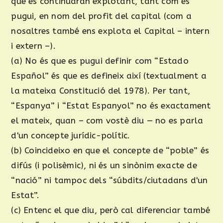
que es continuaran explotant, tant com es
pugui, en nom del profit del capital (com a
nosaltres també ens explota el Capital – intern
i extern –).
(a) No és que es pugui definir com “Estado
Español” és que es defineix així (textualment a
la mateixa Constitució del 1978). Per tant,
“Espanya” i “Estat Espanyol” no és exactament
el mateix, quan – com vostè diu — no es parla
d'un concepte jurídic-polític.
(b) Coincideixo en que el concepte de “poble” és
difús (i polisèmic), ni és un sinònim exacte de
“nació” ni tampoc dels “súbdits/ciutadans d'un
Estat”.
(c) Entenc el que diu, però cal diferenciar també