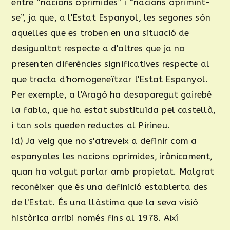
entre “nacions oprimides” i “nacions oprimint-
se”, ja que, a l'Estat Espanyol, les segones són
aquelles que es troben en una situació de
desigualtat respecte a d'altres que ja no
presenten diferències significatives respecte al
que tracta d'homogeneïtzar l'Estat Espanyol.
Per exemple, a l'Aragó ha desaparegut gairebé
la fabla, que ha estat substituïda pel castellà,
i tan sols queden reductes al Pirineu.
(d) Ja veig que no s'atreveix a definir com a
espanyoles les nacions oprimides, irònicament,
quan ha volgut parlar amb propietat. Malgrat
reconèixer que és una definició establerta des
de l'Estat. És una llàstima que la seva visió
històrica arribi només fins al 1978. Així