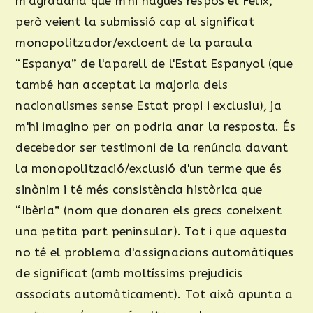
m'agradaria que m'hi hagués respòs el Félix,
però veient la submissió cap al significat
monopolitzador/excloent de la paraula
“Espanya” de l'aparell de l'Estat Espanyol (que
també han acceptat la majoria dels
nacionalismes sense Estat propi i exclusiu), ja
m'hi imagino per on podria anar la resposta. És
decebedor ser testimoni de la renúncia davant
la monopolització/exclusió d'un terme que és
sinònim i té més consistència històrica que
“Ibèria” (nom que donaren els grecs coneixent
una petita part peninsular). Tot i que aquesta
no té el problema d'assignacions automàtiques
de significat (amb moltíssims prejudicis
associats automàticament). Tot això apunta a