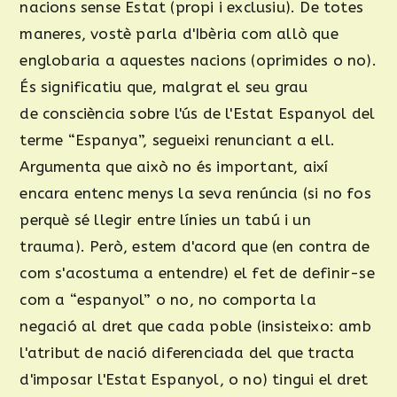
nacions sense Estat (propi i exclusiu). De totes
maneres, vostè parla d'Ibèria com allò que
englobaria a aquestes nacions (oprimides o no).
És significatiu que, malgrat el seu grau
de consciència sobre l'ús de l'Estat Espanyol del
terme “Espanya”, segueixi renunciant a ell.
Argumenta que això no és important, així
encara entenc menys la seva renúncia (si no fos
perquè sé llegir entre línies un tabú i un
trauma). Però, estem d'acord que (en contra de
com s'acostuma a entendre) el fet de definir-se
com a “espanyol” o no, no comporta la
negació al dret que cada poble (insisteixo: amb
l'atribut de nació diferenciada del que tracta
d'imposar l'Estat Espanyol, o no) tingui el dret