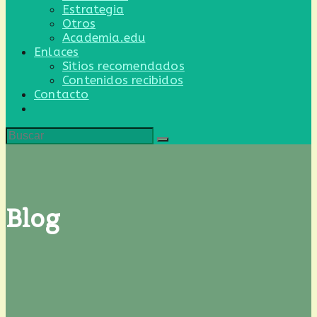
Estrategia
Otros
Academia.edu
Enlaces
Sitios recomendados
Contenidos recibidos
Contacto
Alternar
búsqueda
de
la
web
Blog