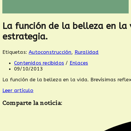
La función de la belleza en la 
estrategia.
Etiquetas
:
Autoconstrucción
,
Ruralidad
Categoría
Contenidos recibidos
/
Enlaces
de
Publicación
09/10/2013
la
de
La función de la belleza en la vida. Brevísimas refle
entrada:
la
entrada:
Leer artículo
Compartir
Comparte la noticia:
este
Se
contenido
abre
en