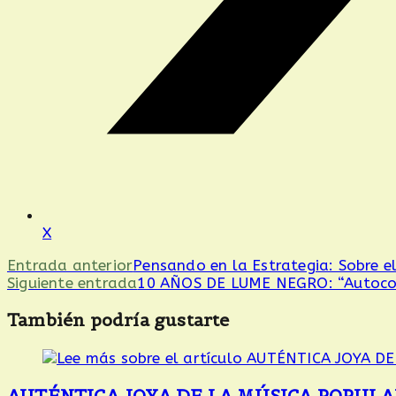
X
Leer
Entrada anterior
Pensando en la Estrategia: Sobre el
Siguiente entrada
10 AÑOS DE LUME NEGRO: “Autoconst
más
También podría gustarte
artículos