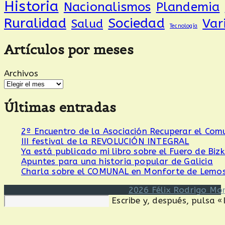
Historia
Nacionalismos
Plandemia
Ruralidad
Sociedad
Var
Salud
Tecnología
Artículos por meses
Archivos
Últimas entradas
2º Encuentro de la Asociación Recuperar el Com
III festival de la REVOLUCIÓN INTEGRAL
Ya está publicado mi libro sobre el Fuero de Biz
Apuntes para una historia popular de Galicia
Charla sobre el COMUNAL en Monforte de Lemo
2026 Félix Rodrigo Mo
Buscar
Escribe y, después, pulsa 
en
esta