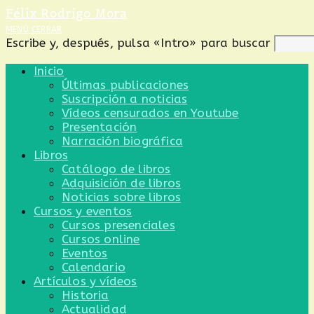
Ir
Félix Rodrigo Mora
al
MENÚ
CERRAR
contenido
Escribe y, después, pulsa «Intro» para buscar
Inicio
Últimas publicaciones
Suscripción a noticias
Vídeos censurados en Youtube
Presentación
Narración biográfica
Libros
Catálogo de libros
Adquisición de libros
Noticias sobre libros
Cursos y eventos
Cursos presenciales
Cursos online
Eventos
Calendario
Artículos y vídeos
Historia
Actualidad