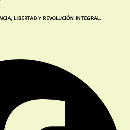
da:
NCIA, LIBERTAD Y REVOLUCIÓN INTEGRAL.
R
O