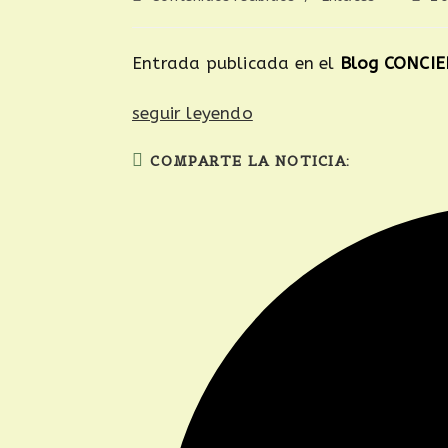
de
de
la
la
entrada:
entra
Entrada publicada en el
Blog CONCIE
seguir leyendo
COMPARTI
COMPARTE LA NOTICIA:
ESTE
CONTENID
Se
abre
en
una
nueva
ventana