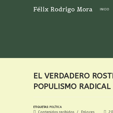
Ir
Félix Rodrigo Mora
al
INICIO
contenido
EL VERDADERO ROST
POPULISMO RADICAL
ETIQUETAS
:
POLÍTICA
Categoría
Publi
Contenidos recibidos
/
Enlaces
2