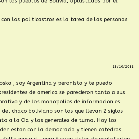
 son los pueblos de Bolivia, aplastados por el
 con los politicastros es la tarea de las personas
25/10/2012
roska , soy Argentina y peronista y te puedo
residentes de america se parecieron tanto a sus
orativo y de los monopolios de informacion es
s del chaco boliviano son los que llevan 2 siglos
o a la Cia y los generales de turno. Hoy los
orden estan con la democracia y tienen catedras
falta muco si , pero fueron siglos de explotacion