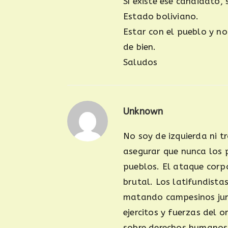
Sí existe ese candidato,
Estado boliviano.
Estar con el pueblo y no
de bien.
Saludos
Unknown
No soy de izquierda ni t
asegurar que nunca los p
pueblos. El ataque corp
brutal. Los latifundista
matando campesinos junt
ejercitos y fuerzas del 
sobre derechos humanos, 