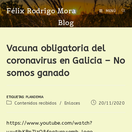
Félix Rodrigo Mora
MENÚ
Blog
Vacuna obligatoria del
coronavirus en Galicia – No
somos ganado
ETIQUETAS
:
PLANDEMIA
Contenidos recibidos
/
Enlaces
20/11/2020
https://www.youtube.com/watch?
v=ytjhKBn7IzQ&feature=emb_logo