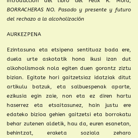
introducción del libro del Félix R. Mora,
BORRACHERAS NO. Pasado y presente y futuro
del rechazo a la alcoholización
AURKEZPENA
Ezintasuna eta etsipena sentituaz bada ere,
duela urte askotatik hona ikusi izan dut
alkoholismoak nola egiten duen gorantz ziztu
bizian. Egitate hori gaitzetsiaz idatziak ditut
artikulu batzuk, eta salbuespenak aparte,
ezikusia egin zaie, non eta ez diren hartu
haserrez eta etsaitasunez, hain justu ere
edateko bizioa gehien gaitzetsi eta borrokatu
behar zutenen aldetik, hau da, euren esanetan,
behintzat, eraketa soziala zeharo