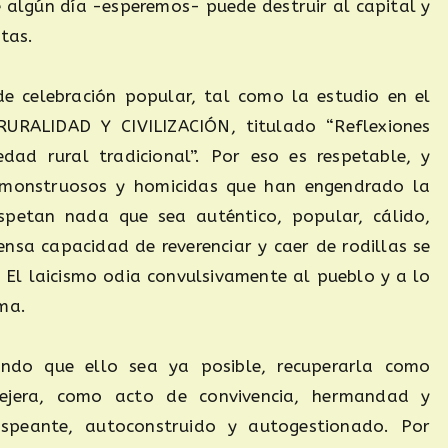
e algún día -esperemos- puede destruir al capital y
stas.
e celebración popular, tal como la estudio en el
RURALIDAD Y CIVILIZACIÓN, titulado “Reflexiones
dad rural tradicional”. Por eso es respetable, y
s monstruosos y homicidas que han engendrado la
spetan nada que sea auténtico, popular, cálido,
nsa capacidad de reverenciar y caer de rodillas se
. El laicismo odia convulsivamente al pueblo y a lo
ema.
ndo que ello sea ya posible, recuperarla como
llejera, como acto de convivencia, hermandad y
ispeante, autoconstruido y autogestionado. Por